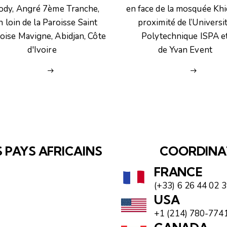
ody, Angré 7ème Tranche,
en face de la mosquée Khid
 loin de la Paroisse Saint
proximité de l’Universi
ise Mavigne, Abidjan, Côte
Polytechnique ISPA e
d'Ivoire
de Yvan Event
S PAYS AFRICAINS
COORDINAT
FRANCE
(+33) 6 26 44 02 3
USA
+1 (214) 780-774