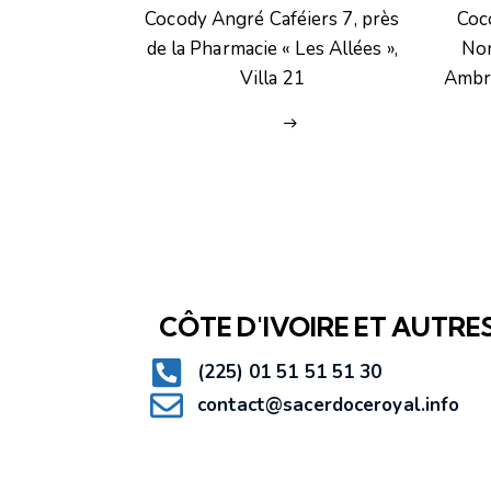
Cocody Angré Caféiers 7, près
Coc
de la Pharmacie « Les Allées »,
Non
Villa 21
Ambro
CÔTE D'IVOIRE ET AUTRE
(225) 01 51 51 51 30
contact@sacerdoceroyal.info