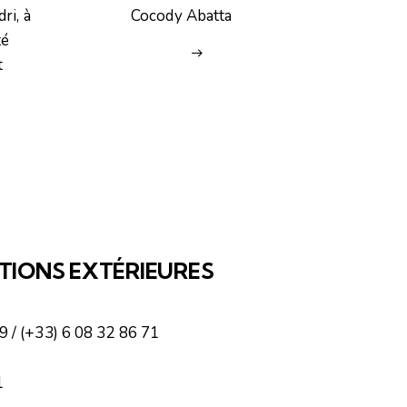
ri, à
Cocody Abatta
té
t
IONS EXTÉRIEURES
9 / (+33) 6 08 32 86 71
1