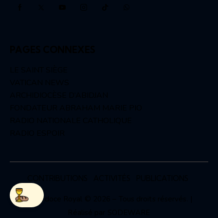
PAGES CONNEXES
LE SAINT SIÈGE
VATICAN NEWS
ARCHIDIOCÈSE D’ABIDJAN
FONDATEUR ABRAHAM MARIE PIO
RADIO NATIONALE CATHOLIQUE
RADIO ESPOIR
CONTRIBUTIONS
ACTIVITÉS
PUBLICATIONS
Sacerdoce Royal © 2026 – Tous droits réservés. |
Réalisé par
SODEWARE