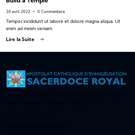
Build a Temple
24 avril 2022
0
Commentaire
Tempor incididunt ut labore et dolore magna aliqua. Ut
enim ad minim veniam.
Lire la Suite
Abidjan, Côte d’Ivoire — | Cocody Angré Caféiers 7 près
de la Pharmacie « Les Allées » , Villa 21
(225) 01 51 51 51 30
contact@sacerdoceroyal.info