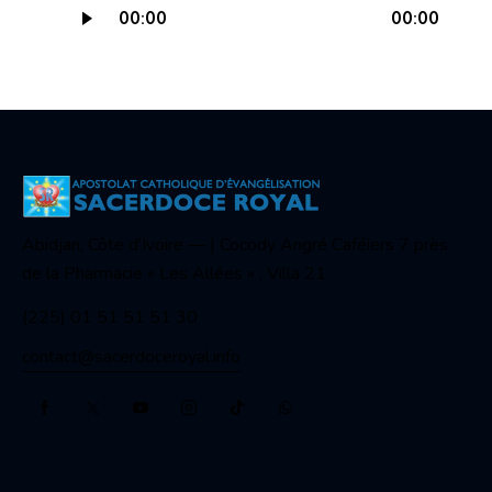
00:00
00:00
audio
Abidjan, Côte d’Ivoire — | Cocody Angré Caféiers 7 près
de la Pharmacie « Les Allées » , Villa 21
(225) 01 51 51 51 30
contact@sacerdoceroyal.info