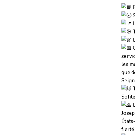
R
S
L
T
D
C
servi
les m
que d
Seign
T
Sofite
L
Josep
États
fiert