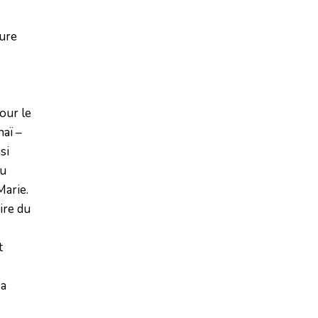
ure
our le
naï –
si
du
Marie.
ire du
t
sa