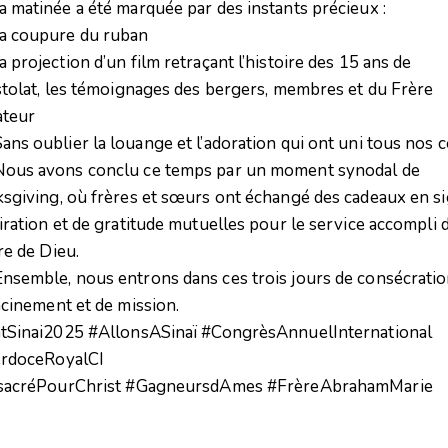
a matinée a été marquée par des instants précieux :
a coupure du ruban
a projection d’un film retraçant l’histoire des 15 ans de
stolat, les témoignages des bergers, membres et du Frère
teur
ans oublier la louange et l’adoration qui ont uni tous nos 
ous avons conclu ce temps par un moment synodal de
sgiving, où frères et sœurs ont échangé des cadeaux en s
iration et de gratitude mutuelles pour le service accompli 
re de Dieu.
nsemble, nous entrons dans ces trois jours de consécratio
acinement et de mission.
tSinai2025
#AllonsASinaï
#CongrèsAnnuelInternational
rdoceRoyalCI
acréPourChrist
#GagneursdAmes
#FrèreAbrahamMarie