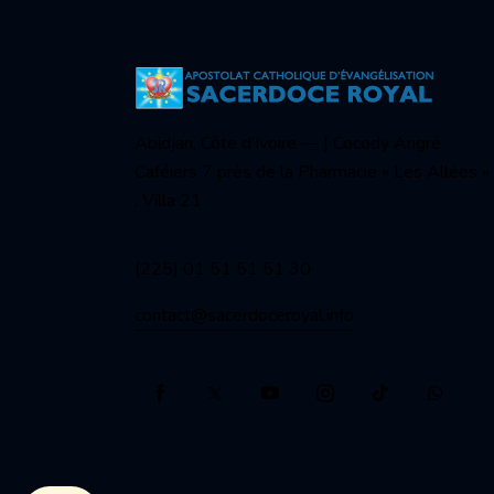
Abidjan, Côte d’Ivoire — | Cocody Angré
Caféiers 7 près de la Pharmacie « Les Allées »
, Villa 21
(225) 01 51 51 51 30
contact@sacerdoceroyal.info