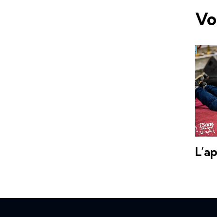
Vo
L’a