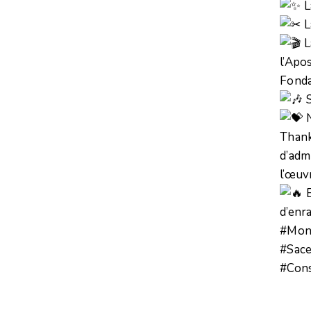
L
L
L
l’Apo
Fonda
S
N
Thank
d’adm
l’œuv
E
d’enr
#Mon
#Sace
#Cons